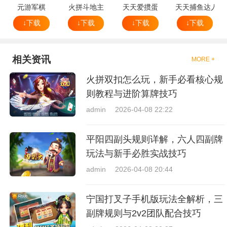
元游军棋
火拼斗地主
天天爱掼蛋
天天捕鱼达人
↓下载
↓下载
↓下载
↓下载
相关资讯
MORE +
火拼双扣怎么玩，新手必看核心规
则教程与进阶算牌技巧
admin
2026-04-08 22:22
平阳四副头规则详解，六人四副牌
玩法与新手必胜实战技巧
admin
2026-04-08 20:44
宁国打叉子手机版玩法全解析，三
副牌规则与2v2团队配合技巧