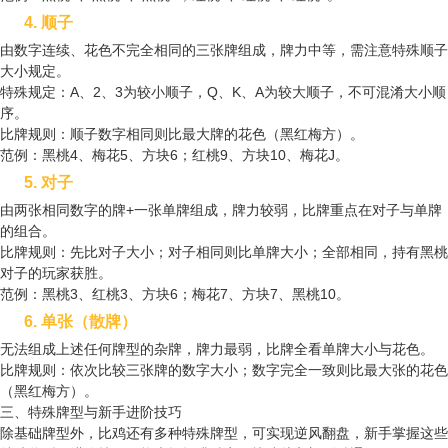
4. 顺子
由数字连续、花色不完全相同的三张牌组成，牌力中等，需注意特殊顺子
大小规定。
特殊规定：A、2、3为较小顺子，Q、K、A为较大顺子，不可混淆大小顺
序。
比牌规则：顺子数字相同则比最大牌的花色（黑红梅方）。
范例：黑桃4、梅花5、方块6；红桃9、方块10、梅花J。
5. 对子
由两张相同数字的牌+一张单牌组成，牌力较弱，比牌重点在对子与单牌
的组合。
比牌规则：先比对子大小；对子相同则比单牌大小；全部相同，持有黑桃
对子的玩家获胜。
范例：黑桃3、红桃3、方块6；梅花7、方块7、黑桃10。
6. 单张（散牌）
无法组成上述任何牌型的杂牌，牌力最弱，比牌全看单牌大小与花色。
比牌规则：依次比较三张牌的数字大小；数字完全一致则比最大张的花色
（黑红梅方）。
三、特殊牌型与新手进阶技巧
除基础牌型外，比鸡还有多种特殊牌型，可实现逆风翻盘，新手掌握这些