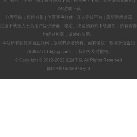
iOS游戏下载
分类导航：棋牌合集 | 体育赛事软件 | 真人竞技平台 | 最新游戏资源
汇游下载致力于为用户提供安全、稳定、快速的游戏下载服务，所有资源
均经过检测，请放心使用。
本站所有软件来自互联网，版权归原著所有。如有侵权，敬请来信告知
（939677118@qq.com），我们将及时撤销。
© Copyright © 2012-2022 汇游下载 All Rights Reserved
豫ICP备15005976号-3