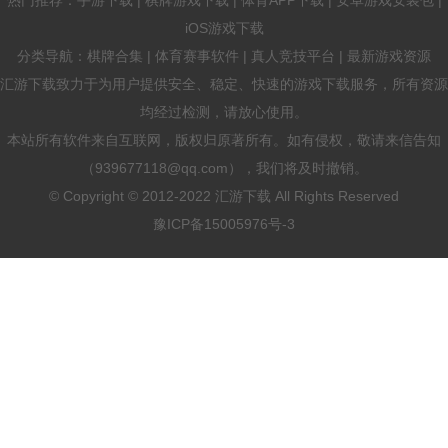
iOS游戏下载
分类导航：棋牌合集 | 体育赛事软件 | 真人竞技平台 | 最新游戏资源
汇游下载致力于为用户提供安全、稳定、快速的游戏下载服务，所有资源
均经过检测，请放心使用。
本站所有软件来自互联网，版权归原著所有。如有侵权，敬请来信告知
（939677118@qq.com），我们将及时撤销。
© Copyright © 2012-2022 汇游下载 All Rights Reserved
豫ICP备15005976号-3