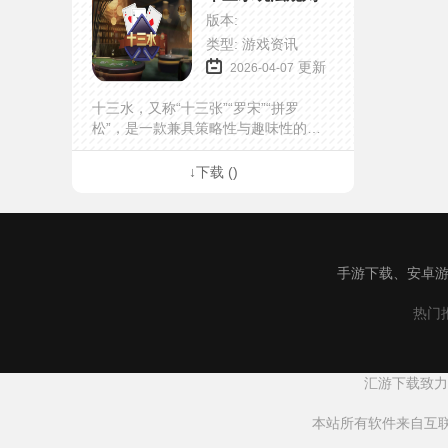
版本:
类型: 游戏资讯
更新
2026-04-07
十三水，又称“十三张”“罗宋”“拼罗
松”，是一款兼具策略性与趣味性的中
国传统扑克游戏，流行于全国各地，
尤其在福建、浙江等地备受喜爱。它
↓下载 ()
不同于德州扑克侧重临场博弈，更注
重手牌的整体规划与拆解，既考验玩
家的运气，更需要灵活的理牌逻辑与
精准的博弈智慧。游戏通常由4名玩家
参与，使用一副除去大小王的52张扑
手游下载、安卓游
克...
热门推
汇游下载致力
本站所有软件来自互联