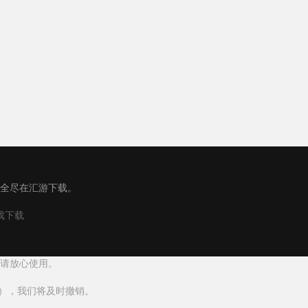
大全尽在汇游下载。
游戏下载
请放心使用。
m），我们将及时撤销。