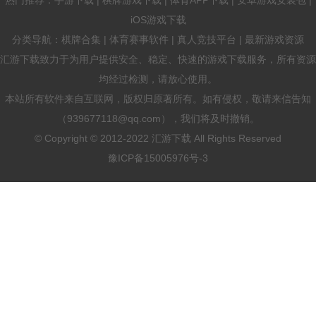
iOS游戏下载
分类导航：棋牌合集 | 体育赛事软件 | 真人竞技平台 | 最新游戏资源
汇游下载致力于为用户提供安全、稳定、快速的游戏下载服务，所有资源
均经过检测，请放心使用。
本站所有软件来自互联网，版权归原著所有。如有侵权，敬请来信告知
（939677118@qq.com），我们将及时撤销。
© Copyright © 2012-2022 汇游下载 All Rights Reserved
豫ICP备15005976号-3