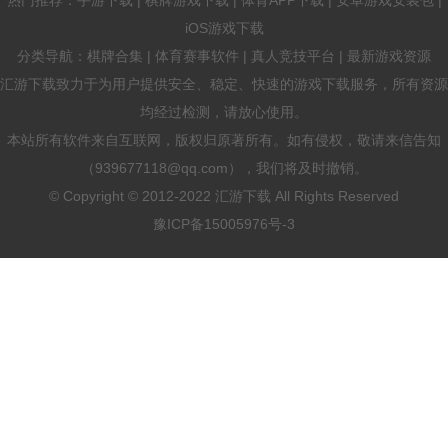
iOS游戏下载
分类导航：棋牌合集 | 体育赛事软件 | 真人竞技平台 | 最新游戏资源
汇游下载致力于为用户提供安全、稳定、快速的游戏下载服务，所有资源
均经过检测，请放心使用。
本站所有软件来自互联网，版权归原著所有。如有侵权，敬请来信告知
（939677118@qq.com），我们将及时撤销。
© Copyright © 2012-2022 汇游下载 All Rights Reserved
豫ICP备15005976号-3