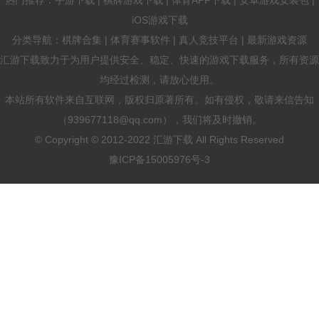
iOS游戏下载
分类导航：棋牌合集 | 体育赛事软件 | 真人竞技平台 | 最新游戏资源
汇游下载致力于为用户提供安全、稳定、快速的游戏下载服务，所有资源
均经过检测，请放心使用。
本站所有软件来自互联网，版权归原著所有。如有侵权，敬请来信告知
（939677118@qq.com），我们将及时撤销。
© Copyright © 2012-2022 汇游下载 All Rights Reserved
豫ICP备15005976号-3