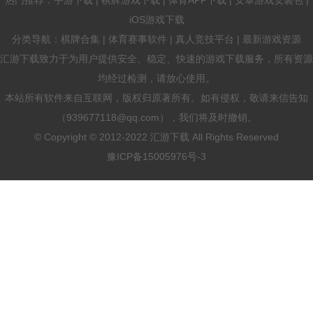
iOS游戏下载
分类导航：棋牌合集 | 体育赛事软件 | 真人竞技平台 | 最新游戏资源
汇游下载致力于为用户提供安全、稳定、快速的游戏下载服务，所有资源
均经过检测，请放心使用。
本站所有软件来自互联网，版权归原著所有。如有侵权，敬请来信告知
（939677118@qq.com），我们将及时撤销。
© Copyright © 2012-2022 汇游下载 All Rights Reserved
豫ICP备15005976号-3