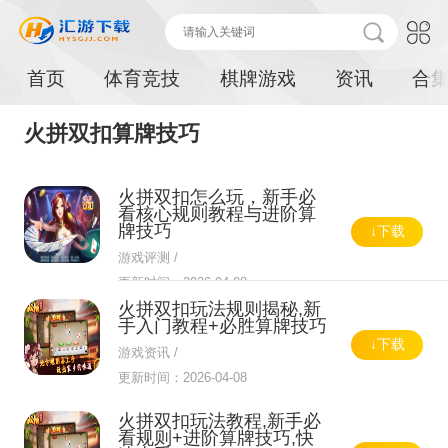
首页
体育竞技
棋牌游戏
资讯
合
火拼双扣算牌技巧
火拼双扣怎么玩，新手必
看核心规则教程与进阶算
牌技巧
↓下载
游戏评测 /
更新时间：2026-04-08
火拼双扣玩法规则揭秘,新
手入门教程+必胜算牌技巧
↓下载
游戏资讯 /
更新时间：2026-04-08
火拼双扣玩法教程,新手必
看规则+进阶算牌技巧,快