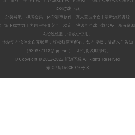
iOS游戏下载
分类导航：棋牌合集 | 体育赛事软件 | 真人竞技平台 | 最新游戏资源
汇游下载致力于为用户提供安全、稳定、快速的游戏下载服务，所有资源
均经过检测，请放心使用。
本站所有软件来自互联网，版权归原著所有。如有侵权，敬请来信告知
（939677118@qq.com），我们将及时撤销。
© Copyright © 2012-2022 汇游下载 All Rights Reserved
豫ICP备15005976号-3