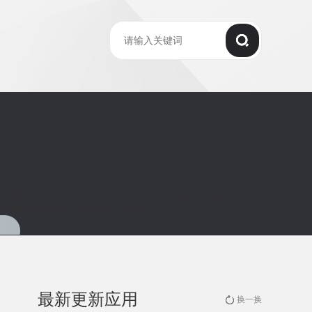
riable $pc_url in
/www/wwwroot/www.hysgjj.com/wp-
ti-dawei2/single_soft.php
on line
70
最新更新应用
换一换