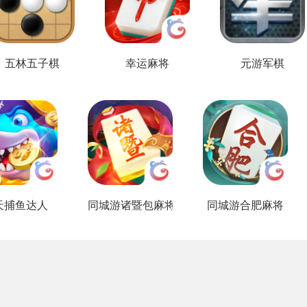
五林五子棋
幸运麻将
元游军棋
天捕鱼达人
同城游诸暨包麻将
同城游合肥麻将