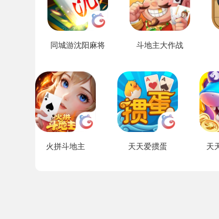
同城游沈阳麻将
斗地主大作战
火拼斗地主
天天爱掼蛋
天