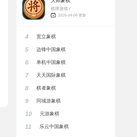
大师象棋
棋牌游戏 /
2026-04-06 更新
4
宽立象棋
5
边锋中国象棋
6
单机中国象棋
7
天天国际象棋
8
棋者象棋
9
同城游象棋
10
元游象棋
11
乐云中国象棋