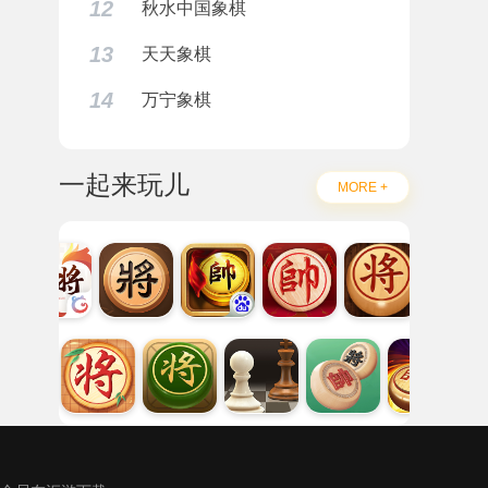
12
秋水中国象棋
13
天天象棋
14
万宁象棋
一起来玩儿
MORE +