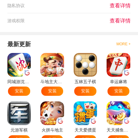
查看详情
隐私协议
查看详情
游戏权限
最新更新
MORE +
同城游沈阳麻将
斗地主大作战
五林五子棋
幸运麻将
安装
安装
安装
安装
元游军棋
火拼斗地主
天天爱掼蛋
天天捕鱼达人