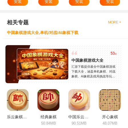
安装
安装
安装
安装
相关专题
MORE +
中国象棋游戏大全,单机/对战/AI象棋下载
53
款
中国象棋游戏大全
汇游下载提供最全中国象棋游戏
下载大全，涵盖单机象棋、对战
象棋、AI象棋及残局挑战等玩
法，精选热门象棋游戏，支持安
卓苹果免费下载，益智耐玩，持
续更新。
乐云象棋对战
经典象棋
中国乐云象棋对弈
开心象棋
50.84MB
90.51MB
48.07MB