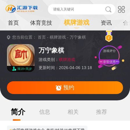
棋牌游戏
首页
体育竞技
资讯
合
您当前位置：
首页
-
棋牌游戏
-
万宁象棋
重
万宁象棋
游戏评分
要
提
游戏类别：
棋牌游戏
非常优秀
更新时间：2026-04-06 13:18
满18+周岁
示：
暂无资源,感兴
趣的小伙伴可以收藏本页面或持续关注本站后续动态
预约
简介
信息
相关
推荐