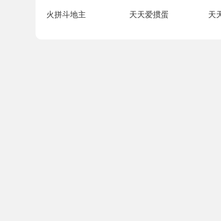
火拼斗地主
天天爱掼蛋
天