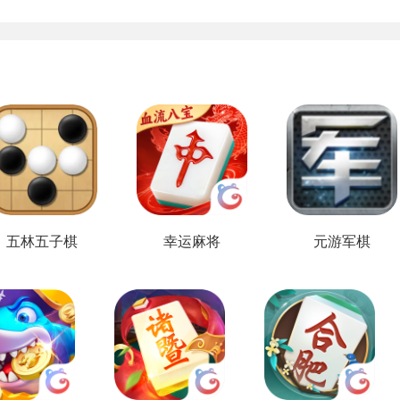
五林五子棋
幸运麻将
元游军棋