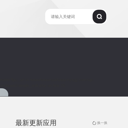
riable $pc_url in
/www/wwwroot/www.hysgjj.com/wp-
ti-dawei2/single_soft.php
on line
70
最新更新应用
换一换