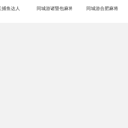
天捕鱼达人
同城游诸暨包麻将
同城游合肥麻将