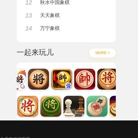
12
秋水中国象棋
13
天天象棋
14
万宁象棋
一起来玩儿
MORE +