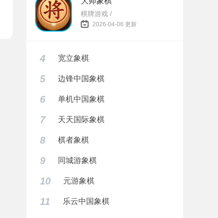
大师象棋
棋牌游戏 /
2026-04-06 更新
4
宽立象棋
5
边锋中国象棋
6
单机中国象棋
7
天天国际象棋
8
棋者象棋
9
同城游象棋
10
元游象棋
11
乐云中国象棋