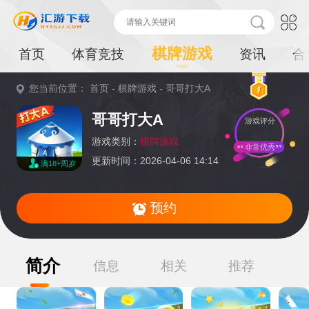
棋牌游戏
首页
体育竞技
资讯
合
您当前位置：
首页
-
棋牌游戏
-
哥哥打大A
重
哥哥打大A
游戏评分
要
提
游戏类别：
棋牌游戏
非常优秀
更新时间：2026-04-06 14:14
满18+周岁
示：
暂无资源,感兴
趣的小伙伴可以收藏本页面或持续关注本站后续动态
预约
简介
信息
相关
推荐