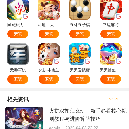
同城游沈阳麻将
斗地主大作战
五林五子棋
幸运麻将
安装
安装
安装
安装
元游军棋
火拼斗地主
天天爱掼蛋
天天捕鱼达人
安装
安装
安装
安装
相关资讯
MORE +
火拼双扣怎么玩，新手必看核心规
则教程与进阶算牌技巧
admin
2026-04-08 22:22