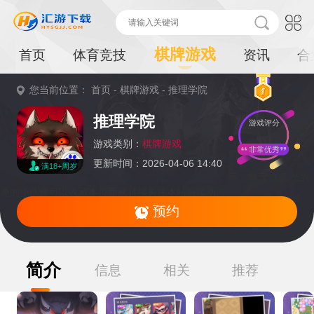
棋牌游戏
首页
体育竞技
资讯
合
您当前位置：
首页
-
棋牌游戏
-
推理学院
重
推理学院
游戏评分
要
提
游戏类别：
棋牌游戏
非常优秀
更新时间：2026-04-06 14:40
满18+周岁
示：
暂无资源,感兴
趣的小伙伴可以收藏本页面或持续关注本站后续动态
预约
简介
信息
相关
推荐