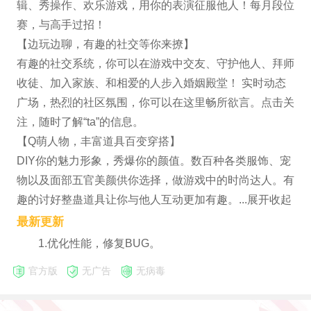
辑、秀操作、欢乐游戏，用你的表演征服他人！每月段位
赛，与高手过招！
【边玩边聊，有趣的社交等你来撩】
有趣的社交系统，你可以在游戏中交友、守护他人、拜师
收徒、加入家族、和相爱的人步入婚姻殿堂！ 实时动态
广场，热烈的社区氛围，你可以在这里畅所欲言。点击关
注，随时了解“ta”的信息。
【Q萌人物，丰富道具百变穿搭】
DIY你的魅力形象，秀爆你的颜值。数百种各类服饰、宠
物以及面部五官美颜供你选择，做游戏中的时尚达人。有
趣的讨好整蛊道具让你与他人互动更加有趣。...展开收起
最新更新
1.优化性能，修复BUG。
官方版
无广告
无病毒