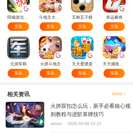
同城游沈阳麻将
斗地主大作战
五林五子棋
幸运麻将
安装
安装
安装
安装
元游军棋
火拼斗地主
天天爱掼蛋
天天捕鱼达人
安装
安装
安装
安装
相关资讯
MORE +
火拼双扣怎么玩，新手必看核心规
则教程与进阶算牌技巧
admin
2026-04-08 22:22