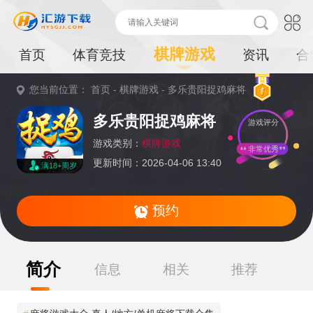
棋牌游戏
首页
体育竞技
资讯
合
您当前位置：
首页
-
棋牌游戏
-
多乐贵阳捉鸡麻将
重
多乐贵阳捉鸡麻将
游戏评分
要
提
游戏类别：
棋牌游戏
非常优秀
更新时间：2026-04-06 13:40
满18+周岁
示：
暂无资源,感兴
趣的小伙伴可以收藏本页面或持续关注本站后续动态
预约
简介
信息
相关
推荐