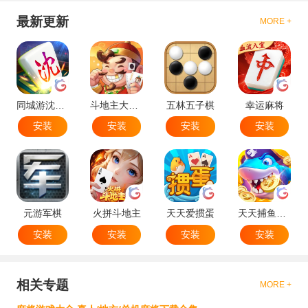
最新更新
MORE +
同城游沈阳麻将
斗地主大作战
五林五子棋
幸运麻将
安装
安装
安装
安装
元游军棋
火拼斗地主
天天爱掼蛋
天天捕鱼达人
安装
安装
安装
安装
相关专题
MORE +