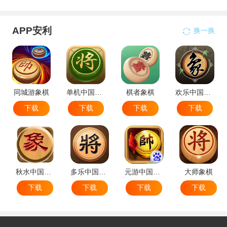
APP安利
换一换
同城游象棋
单机中国象棋
棋者象棋
欢乐中国象棋
下载
下载
下载
下载
秋水中国象棋
多乐中国象棋
元游中国象棋
大师象棋
下载
下载
下载
下载