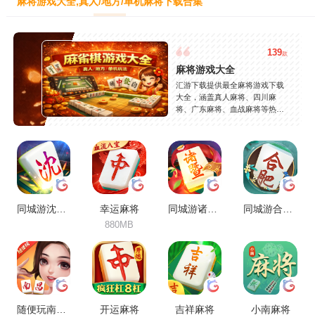
麻将游戏大全,真人/地方/单机麻将下载合集
139
款
麻将游戏大全
汇游下载提供最全麻将游戏下载
大全，涵盖真人麻将、四川麻
将、广东麻将、血战麻将等热门
玩法，精选高人气麻将游戏，支
持安卓苹果免费下载，玩法丰
富，安全稳定，持续更新。
同城游沈阳麻将
幸运麻将
同城游诸暨包麻将
同城游合肥麻将
880MB
随便玩南昌麻将
开运麻将
吉祥麻将
小南麻将