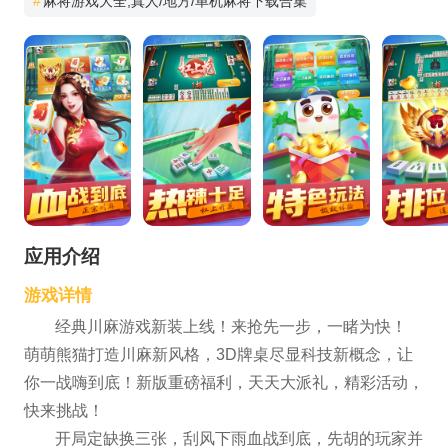
#
麻将游戏大全,真人/地方/单机麻将下载合集
应用介绍
游戏详情
经典川麻游戏新装上线！来抢先一步，一睹为快！
萌萌熊猫打造川麻新风格，3D牌桌尽显科技新概念，让
你一战嗨到底！新版重磅福利，天天大派礼，精彩活动，
快来挑战！
开局定缺换三张，刮风下雨血战到底，先胡的玩家并