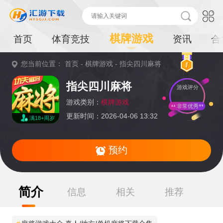
棋牌游戏
首页
体育竞技
资讯
合
您当前位置：
首页
-
棋牌游戏
-
指尖四川麻将
重
指尖四川麻将
游戏评分
要
提
游戏类别：
棋牌游戏
非常优秀
更新时间：2026-04-06 13:32
满18+周岁
示：
暂无资源,感兴
趣的小伙伴可以收藏本页面或持续关注本站后续动态
预约
简介
信息
相关
推荐