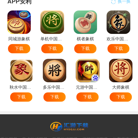
APP安利
换一换
同城游象棋
单机中国象棋
棋者象棋
欢乐中国象棋
下载
下载
下载
下载
秋水中国象棋
多乐中国象棋
元游中国象棋
大师象棋
下载
下载
下载
下载