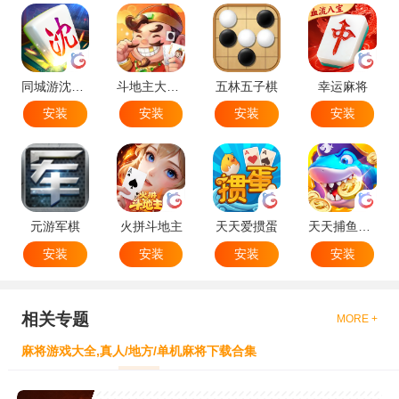
同城游沈阳麻将
斗地主大作战
五林五子棋
幸运麻将
安装
安装
安装
安装
元游军棋
火拼斗地主
天天爱掼蛋
天天捕鱼达人
安装
安装
安装
安装
相关专题
MORE +
麻将游戏大全,真人/地方/单机麻将下载合集