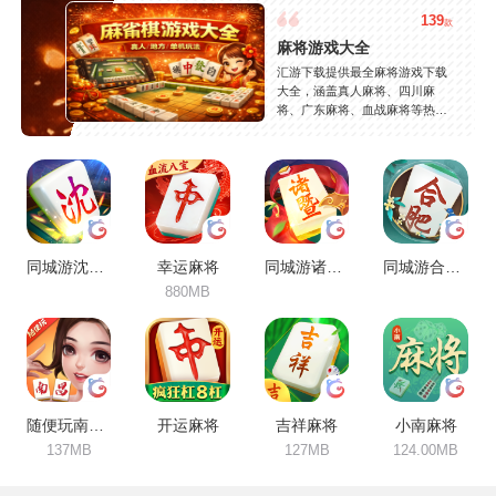
139
款
麻将游戏大全
汇游下载提供最全麻将游戏下载
大全，涵盖真人麻将、四川麻
将、广东麻将、血战麻将等热门
玩法，精选高人气麻将游戏，支
持安卓苹果免费下载，玩法丰
富，安全稳定，持续更新。
同城游沈阳麻将
幸运麻将
同城游诸暨包麻将
同城游合肥麻将
880MB
随便玩南昌麻将
开运麻将
吉祥麻将
小南麻将
137MB
127MB
124.00MB