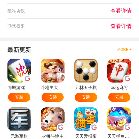
查看详情
隐私协议
查看详情
游戏权限
最新更新
MORE +
同城游沈阳麻将
斗地主大作战
五林五子棋
幸运麻将
安装
安装
安装
安装
元游军棋
火拼斗地主
天天爱掼蛋
天天捕鱼达人