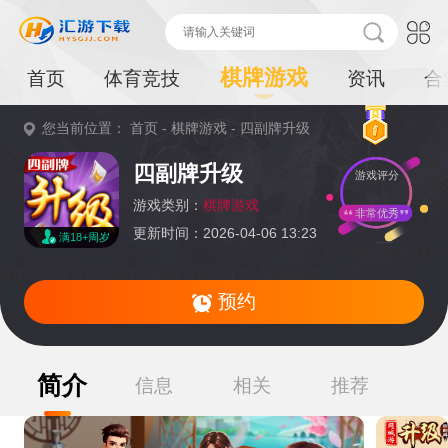
棋牌游戏
首页
体育竞技
资讯
合
您当前位置：
首页
-
棋牌游戏
-
四副牌升级
重
四副牌升级
游戏评分
要
提
游戏类别：
棋牌游戏
非常优秀
更新时间：2026-04-06 13:23
满18+周岁
示：
暂无资源,感兴
趣的小伙伴可以收藏本页面或持续关注本站后续动态
预约
简介
信息
相关
推荐