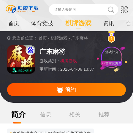
棋牌游戏
首页
体育竞技
资讯
合
您当前位置：
首页
-
棋牌游戏
-
广东麻将
重
广东麻将
游戏评分
要
提
游戏类别：
棋牌游戏
非常优秀
更新时间：2026-04-06 13:37
满18+周岁
示：
暂无资源,感兴
趣的小伙伴可以收藏本页面或持续关注本站后续动态
预约
简介
信息
相关
推荐