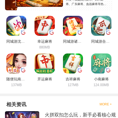
将、广东麻将、血战麻将等热门
玩法，精选高人气麻将游戏，支
持安卓苹果免费下载，玩法丰
富，安全稳定，持续更新。
同城游沈阳麻将
幸运麻将
同城游诸暨包麻将
同城游合肥麻将
880MB
随便玩南昌麻将
开运麻将
吉祥麻将
小南麻将
137MB
127MB
124.00MB
相关资讯
MORE +
火拼双扣怎么玩，新手必看核心规