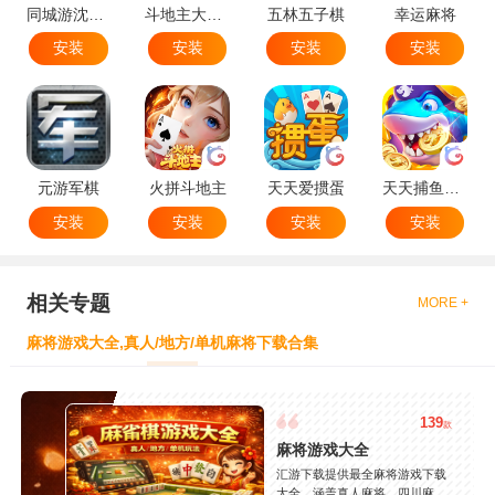
同城游沈阳麻将
斗地主大作战
五林五子棋
幸运麻将
安装
安装
安装
安装
元游军棋
火拼斗地主
天天爱掼蛋
天天捕鱼达人
安装
安装
安装
安装
相关专题
MORE +
麻将游戏大全,真人/地方/单机麻将下载合集
139
款
麻将游戏大全
汇游下载提供最全麻将游戏下载
大全，涵盖真人麻将、四川麻