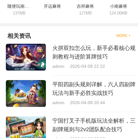
随便玩南昌麻将
开运麻将
吉祥麻将
小南麻将
137MB
127MB
124.00MB
相关资讯
MORE +
火拼双扣怎么玩，新手必看核心规
则教程与进阶算牌技巧
admin
2026-04-08 22:22
平阳四副头规则详解，六人四副牌
玩法与新手必胜实战技巧
admin
2026-04-08 20:44
宁国打叉子手机版玩法全解析，三
副牌规则与2v2团队配合技巧