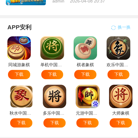
admin
2026-04-08 20:37
APP安利
换一换
同城游象棋
单机中国象棋
棋者象棋
欢乐中国象棋
下载
下载
下载
下载
秋水中国象棋
多乐中国象棋
元游中国象棋
大师象棋
下载
下载
下载
下载