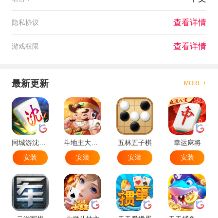
查看详情
隐私协议
查看详情
游戏权限
最新更新
MORE +
同城游沈阳麻将
斗地主大作战
五林五子棋
幸运麻将
安装
安装
安装
安装