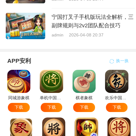
宁国打叉子手机版玩法全解析，三
副牌规则与2v2团队配合技巧
admin
2026-04-08 20:37
APP安利
换一换
同城游象棋
单机中国象棋
棋者象棋
欢乐中国象棋
下载
下载
下载
下载