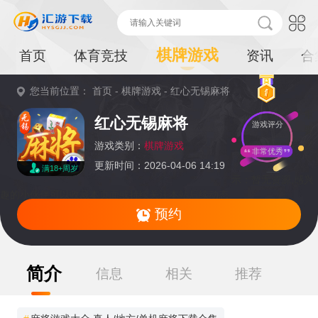
棋牌游戏
首页
体育竞技
资讯
合
您当前位置：
首页
-
棋牌游戏
-
红心无锡麻将
重
红心无锡麻将
游戏评分
要
提
游戏类别：
棋牌游戏
非常优秀
更新时间：2026-04-06 14:19
满18+周岁
示：
暂无资源,感兴
趣的小伙伴可以收藏本页面或持续关注本站后续动态
预约
简介
信息
相关
推荐