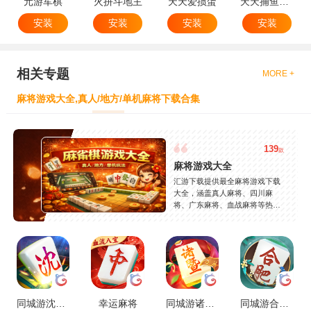
元游军棋
火拼斗地主
天天爱掼蛋
天天捕鱼达人
安装
安装
安装
安装
相关专题
MORE +
麻将游戏大全,真人/地方/单机麻将下载合集
139
款
麻将游戏大全
汇游下载提供最全麻将游戏下载
大全，涵盖真人麻将、四川麻
将、广东麻将、血战麻将等热门
玩法，精选高人气麻将游戏，支
持安卓苹果免费下载，玩法丰
富，安全稳定，持续更新。
同城游沈阳麻将
幸运麻将
同城游诸暨包麻将
同城游合肥麻将