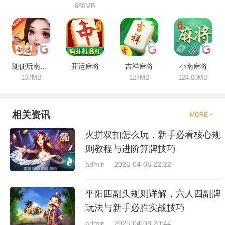
880MB
随便玩南昌麻将
开运麻将
吉祥麻将
小南麻将
137MB
127MB
124.00MB
相关资讯
MORE +
火拼双扣怎么玩，新手必看核心规
则教程与进阶算牌技巧
admin
2026-04-08 22:22
平阳四副头规则详解，六人四副牌
玩法与新手必胜实战技巧
admin
2026-04-08 20:44