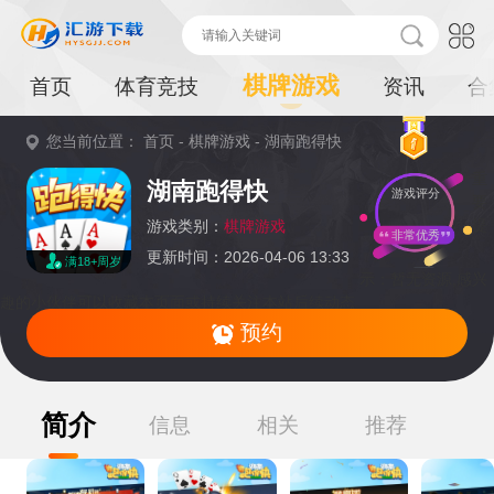
棋牌游戏
首页
体育竞技
资讯
合
您当前位置：
首页
-
棋牌游戏
-
湖南跑得快
重
湖南跑得快
游戏评分
要
提
游戏类别：
棋牌游戏
非常优秀
更新时间：2026-04-06 13:33
满18+周岁
示：
暂无资源,感兴
趣的小伙伴可以收藏本页面或持续关注本站后续动态
预约
简介
信息
相关
推荐