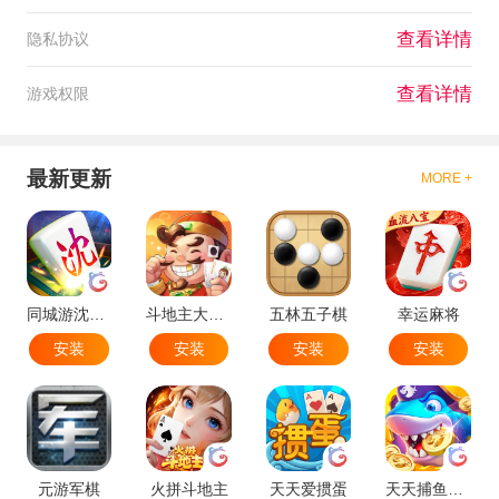
查看详情
隐私协议
查看详情
游戏权限
最新更新
MORE +
同城游沈阳麻将
斗地主大作战
五林五子棋
幸运麻将
安装
安装
安装
安装
元游军棋
火拼斗地主
天天爱掼蛋
天天捕鱼达人