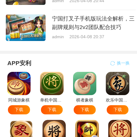
admin
2026-04-08 20:44
宁国打叉子手机版玩法全解析，三
副牌规则与2v2团队配合技巧
admin
2026-04-08 20:37
APP安利
换一换
同城游象棋
单机中国象棋
棋者象棋
欢乐中国象棋
下载
下载
下载
下载