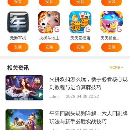
安装
安装
安装
安装
元游军棋
火拼斗地主
天天爱掼蛋
天天捕鱼达人
安装
安装
安装
安装
相关资讯
MORE +
火拼双扣怎么玩，新手必看核心规
则教程与进阶算牌技巧
admin
2026-04-08 22:22
平阳四副头规则详解，六人四副牌
玩法与新手必胜实战技巧