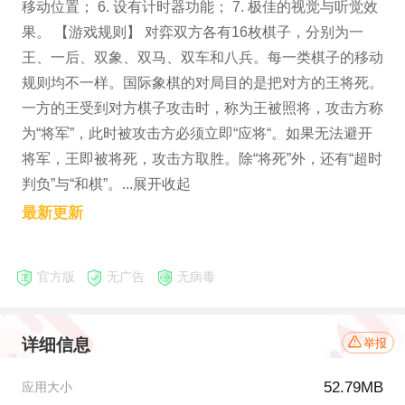
移动位置； 6. 设有计时器功能； 7. 极佳的视觉与听觉效
果。 【游戏规则】 对弈双方各有16枚棋子，分别为一
王、一后、双象、双马、双车和八兵。每一类棋子的移动
规则均不一样。国际象棋的对局目的是把对方的王将死。
一方的王受到对方棋子攻击时，称为王被照将，攻击方称
为“将军”，此时被攻击方必须立即“应将“。如果无法避开
将军，王即被将死，攻击方取胜。除“将死”外，还有“超时
判负”与“和棋”。...展开收起
最新更新
官方版
无广告
无病毒
详细信息
举报
52.79MB
应用大小