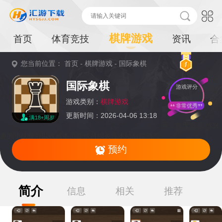
棋牌游戏
首页
体育竞技
资讯
合
您当前位置：
首页
-
棋牌游戏
-
国际象棋
重
国际象棋
游戏评分
要
提
游戏类别：
棋牌游戏
非常优秀
更新时间：2026-04-06 13:18
满18+周岁
示：
暂无资源,感兴
趣的小伙伴可以收藏本页面或持续关注本站后续动态
预约
简介
信息
相关
推荐