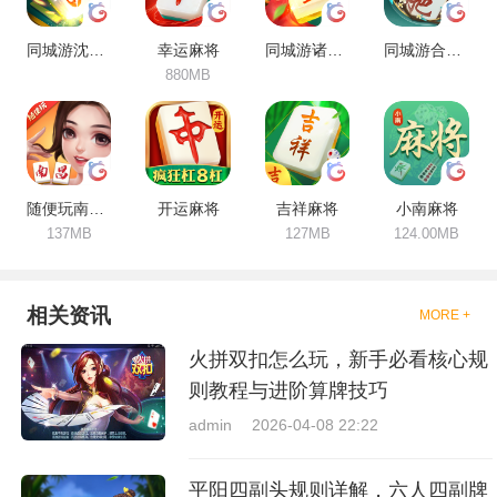
同城游沈阳麻将
幸运麻将
同城游诸暨包麻将
同城游合肥麻将
880MB
随便玩南昌麻将
开运麻将
吉祥麻将
小南麻将
137MB
127MB
124.00MB
相关资讯
MORE +
火拼双扣怎么玩，新手必看核心规
则教程与进阶算牌技巧
admin
2026-04-08 22:22
平阳四副头规则详解，六人四副牌