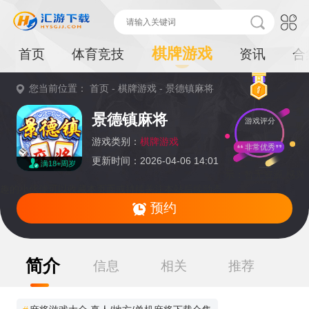
棋牌游戏
首页
体育竞技
资讯
合
您当前位置：
首页
-
棋牌游戏
-
景德镇麻将
重
景德镇麻将
游戏评分
要
提
游戏类别：
棋牌游戏
非常优秀
更新时间：2026-04-06 14:01
满18+周岁
示：
暂无资源,感兴
趣的小伙伴可以收藏本页面或持续关注本站后续动态
预约
简介
信息
相关
推荐