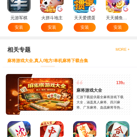
元游军棋
火拼斗地主
天天爱掼蛋
天天捕鱼达人
安装
安装
安装
安装
相关专题
MORE +
麻将游戏大全,真人/地方/单机麻将下载合集
139
款
麻将游戏大全
汇游下载提供最全麻将游戏下载
大全，涵盖真人麻将、四川麻
将、广东麻将、血战麻将等热门
玩法，精选高人气麻将游戏，支
持安卓苹果免费下载，玩法丰
富，安全稳定，持续更新。