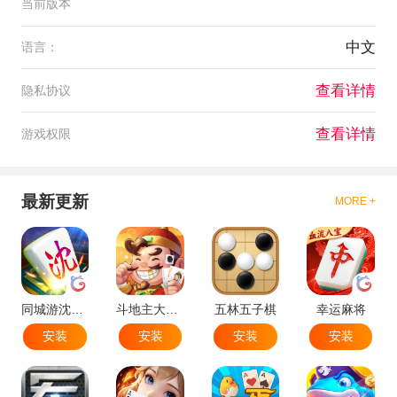
当前版本
中文
语言：
查看详情
隐私协议
查看详情
游戏权限
最新更新
MORE +
同城游沈阳麻将
斗地主大作战
五林五子棋
幸运麻将
安装
安装
安装
安装