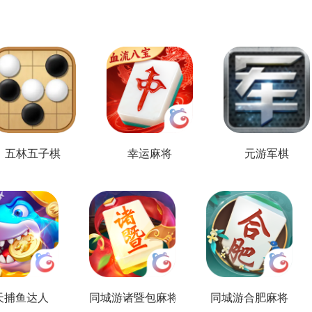
五林五子棋
幸运麻将
元游军棋
天捕鱼达人
同城游诸暨包麻将
同城游合肥麻将