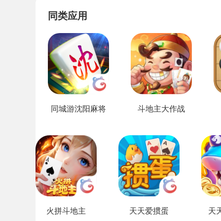
同类应用
同城游沈阳麻将
斗地主大作战
火拼斗地主
天天爱掼蛋
天