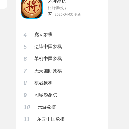
大师象棋
棋牌游戏 /
2026-04-06 更新
4
宽立象棋
5
边锋中国象棋
6
单机中国象棋
7
天天国际象棋
8
棋者象棋
9
同城游象棋
10
元游象棋
11
乐云中国象棋