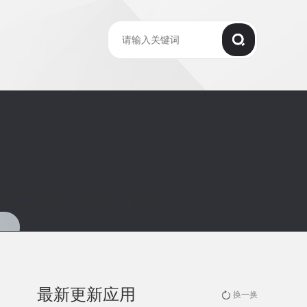
riable $pc_url in
/www/wwwroot/www.hysgjj.com/wp-
ti-dawei2/single_soft.php
on line
70
最新更新应用
换一换