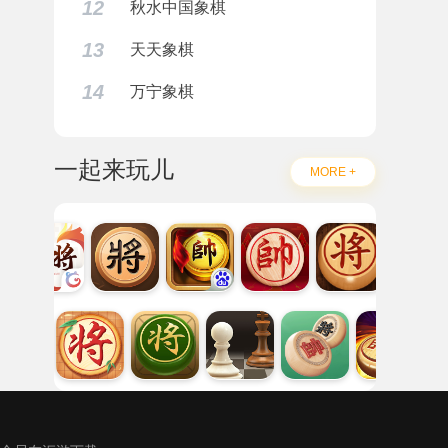
12
秋水中国象棋
13
天天象棋
14
万宁象棋
一起来玩儿
MORE +