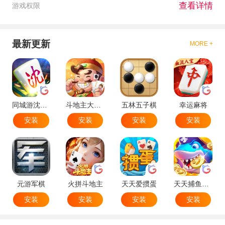
查看详情
游戏权限
最新更新
MORE +
同城游沈阳麻将
斗地主大作战
五林五子棋
幸运麻将
安装
安装
安装
安装
元游军棋
火拼斗地主
天天爱掼蛋
天天捕鱼达人
安装
安装
安装
安装