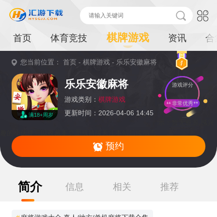
棋牌游戏
首页
体育竞技
资讯
合
您当前位置：
首页
-
棋牌游戏
-
乐乐安徽麻将
重
乐乐安徽麻将
游戏评分
要
提
游戏类别：
棋牌游戏
非常优秀
更新时间：2026-04-06 14:45
满18+周岁
示：
暂无资源,感兴
趣的小伙伴可以收藏本页面或持续关注本站后续动态
预约
简介
信息
相关
推荐