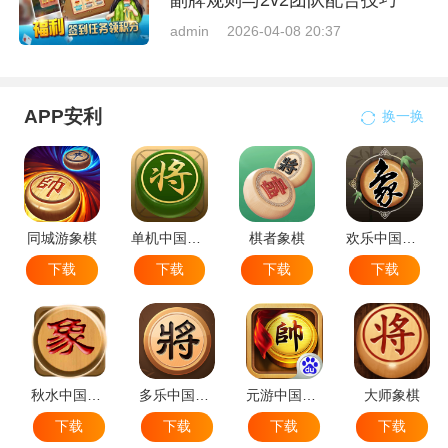
副牌规则与2v2团队配合技巧
admin
2026-04-08 20:37
APP安利
换一换
同城游象棋
单机中国象棋
棋者象棋
欢乐中国象棋
下载
下载
下载
下载
秋水中国象棋
多乐中国象棋
元游中国象棋
大师象棋
下载
下载
下载
下载