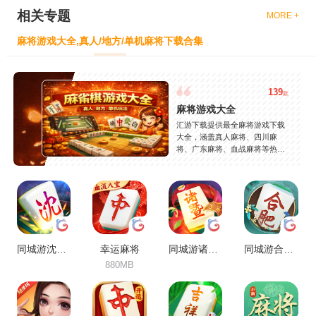
相关专题
MORE +
麻将游戏大全,真人/地方/单机麻将下载合集
139
款
麻将游戏大全
汇游下载提供最全麻将游戏下载
大全，涵盖真人麻将、四川麻
将、广东麻将、血战麻将等热门
玩法，精选高人气麻将游戏，支
持安卓苹果免费下载，玩法丰
富，安全稳定，持续更新。
同城游沈阳麻将
幸运麻将
同城游诸暨包麻将
同城游合肥麻将
880MB