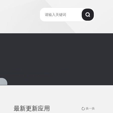
riable $pc_url in
/www/wwwroot/www.hysgjj.com/wp-
ti-dawei2/single_soft.php
on line
70
最新更新应用
换一换