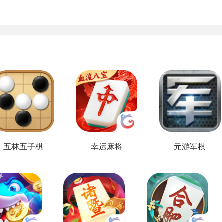
五林五子棋
幸运麻将
元游军棋