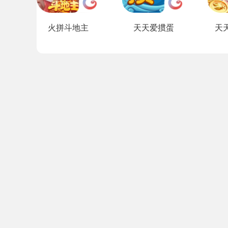
火拼斗地主
天天爱掼蛋
天