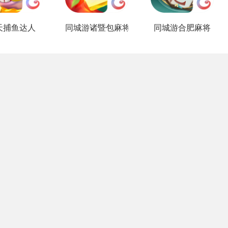
天捕鱼达人
同城游诸暨包麻将
同城游合肥麻将