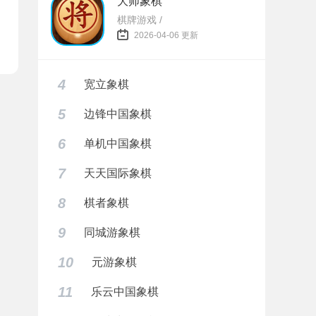
大师象棋
棋牌游戏 /
2026-04-06 更新
4
宽立象棋
5
边锋中国象棋
6
单机中国象棋
7
天天国际象棋
8
棋者象棋
9
同城游象棋
10
元游象棋
11
乐云中国象棋