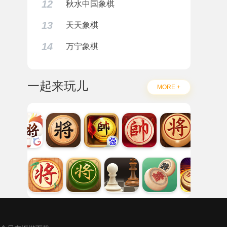
12
秋水中国象棋
13
天天象棋
14
万宁象棋
一起来玩儿
MORE +