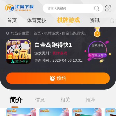
棋牌游戏
首页
体育竞技
资讯
合
您当前位置：
首页
-
棋牌游戏
-
白金岛跑得快1
重
白金岛跑得快1
游戏评分
要
提
游戏类别：
棋牌游戏
非常优秀
更新时间：2026-04-06 13:31
满18+周岁
示：
暂无资源,感兴
趣的小伙伴可以收藏本页面或持续关注本站后续动态
预约
简介
信息
相关
推荐