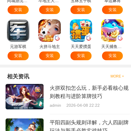
同城游沈阳麻将
斗地主大作战
五林五子棋
幸运麻将
安装
安装
安装
安装
元游军棋
火拼斗地主
天天爱掼蛋
天天捕鱼达人
安装
安装
安装
安装
相关资讯
MORE +
火拼双扣怎么玩，新手必看核心规
则教程与进阶算牌技巧
admin
2026-04-08 22:22
平阳四副头规则详解，六人四副牌
玩法与新手必胜实战技巧