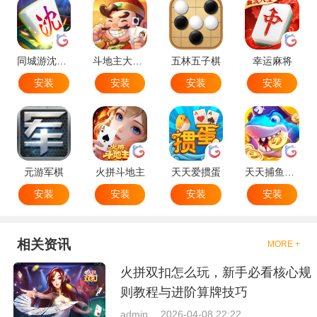
同城游沈阳麻将
斗地主大作战
五林五子棋
幸运麻将
安装
安装
安装
安装
元游军棋
火拼斗地主
天天爱掼蛋
天天捕鱼达人
安装
安装
安装
安装
相关资讯
MORE +
火拼双扣怎么玩，新手必看核心规
则教程与进阶算牌技巧
admin
2026-04-08 22:22