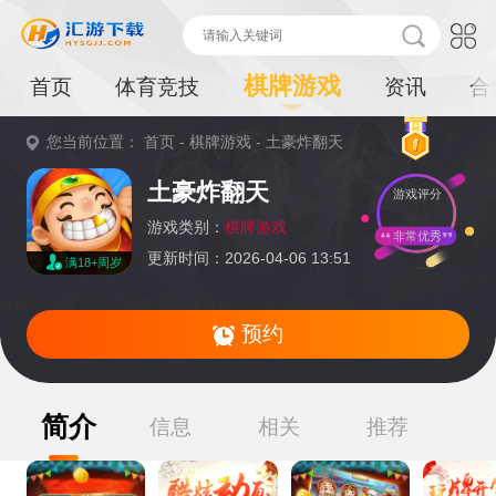
棋牌游戏
首页
体育竞技
资讯
合
您当前位置：
首页
-
棋牌游戏
-
土豪炸翻天
重
土豪炸翻天
游戏评分
要
提
游戏类别：
棋牌游戏
非常优秀
更新时间：2026-04-06 13:51
满18+周岁
示：
暂无资源,感兴
趣的小伙伴可以收藏本页面或持续关注本站后续动态
预约
简介
信息
相关
推荐