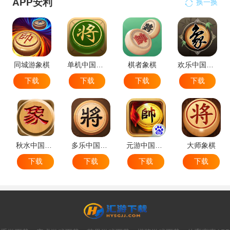
APP安利
换一换
同城游象棋
单机中国象棋
棋者象棋
欢乐中国象棋
下载
下载
下载
下载
秋水中国象棋
多乐中国象棋
元游中国象棋
大师象棋
下载
下载
下载
下载