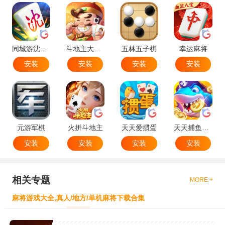
同城游沈阳麻将
斗地主大作战
五林五子棋
幸运麻将
安装
安装
安装
安装
元游军棋
火拼斗地主
天天爱掼蛋
天天捕鱼达人
安装
安装
安装
安装
相关专题
MORE +
麻将游戏大全,真人/地方/单机麻将下载合集