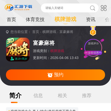
棋牌游戏
首页
体育竞技
资讯
合
您当前位置：
首页
-
棋牌游戏
-
富豪麻将
重
富豪麻将
游戏评分
要
提
游戏类别：
棋牌游戏
非常优秀
更新时间：2026-04-06 13:43
满18+周岁
示：
暂无资源,感兴
趣的小伙伴可以收藏本页面或持续关注本站后续动态
预约
简介
信息
相关
推荐