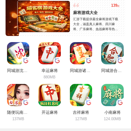
139
款
麻将游戏大全
汇游下载提供最全麻将游戏下载
大全，涵盖真人麻将、四川麻
将、广东麻将、血战麻将等热门
玩法，精选高人气麻将游戏，支
持安卓苹果免费下载，玩法丰
富，安全稳定，持续更新。
同城游沈阳麻将
幸运麻将
同城游诸暨包麻将
同城游合肥麻将
880MB
随便玩南昌麻将
开运麻将
吉祥麻将
小南麻将
137MB
127MB
124.00MB