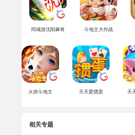
同城游沈阳麻将
斗地主大作战
火拼斗地主
天天爱掼蛋
天
相关专题