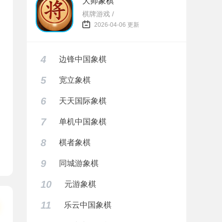
大师象棋
棋牌游戏 /
2026-04-06 更新
4
边锋中国象棋
5
宽立象棋
6
天天国际象棋
7
单机中国象棋
8
棋者象棋
9
同城游象棋
10
元游象棋
11
乐云中国象棋