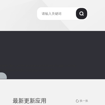
riable $pc_url in
/www/wwwroot/www.hysgjj.com/wp-
ti-dawei2/single_soft.php
on line
70
最新更新应用
换一换