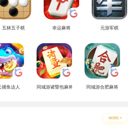
五林五子棋
幸运麻将
元游军棋
天捕鱼达人
同城游诸暨包麻将
同城游合肥麻将
MORE +