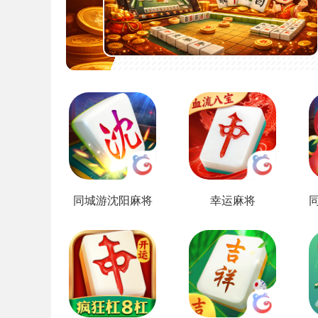
同城游沈阳麻将
幸运麻将