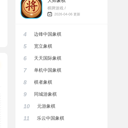
大师象棋
棋牌游戏 /
2026-04-06 更新
4
边锋中国象棋
5
宽立象棋
6
天天国际象棋
7
单机中国象棋
8
棋者象棋
9
同城游象棋
10
元游象棋
11
乐云中国象棋