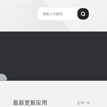
riable $pc_url in
/www/wwwroot/www.hysgjj.com/wp-
ti-dawei2/single_soft.php
on line
70
最新更新应用
换一换