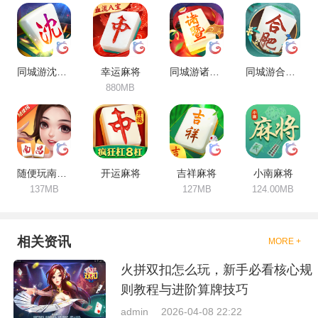
富，安全稳定，持续更新。
同城游沈阳麻将
幸运麻将
同城游诸暨包麻将
同城游合肥麻将
880MB
随便玩南昌麻将
开运麻将
吉祥麻将
小南麻将
137MB
127MB
124.00MB
相关资讯
MORE +
火拼双扣怎么玩，新手必看核心规
则教程与进阶算牌技巧
admin
2026-04-08 22:22