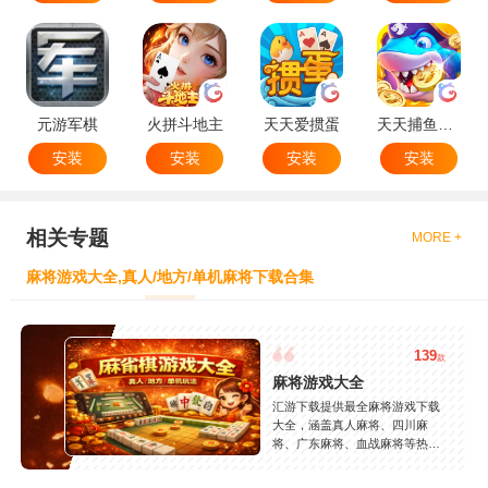
元游军棋
火拼斗地主
天天爱掼蛋
天天捕鱼达人
安装
安装
安装
安装
相关专题
MORE +
麻将游戏大全,真人/地方/单机麻将下载合集
139
款
麻将游戏大全
汇游下载提供最全麻将游戏下载
大全，涵盖真人麻将、四川麻
将、广东麻将、血战麻将等热门
玩法，精选高人气麻将游戏，支
持安卓苹果免费下载，玩法丰