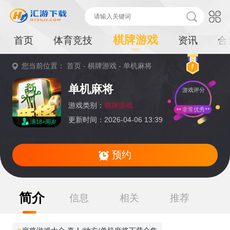
棋牌游戏
首页
体育竞技
资讯
合
您当前位置：
首页
-
棋牌游戏
-
单机麻将
重
单机麻将
游戏评分
要
提
游戏类别：
棋牌游戏
非常优秀
更新时间：2026-04-06 13:39
满18+周岁
示：
暂无资源,感兴
趣的小伙伴可以收藏本页面或持续关注本站后续动态
预约
简介
信息
相关
推荐