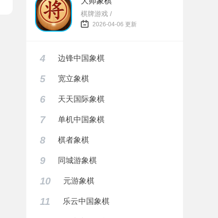
大师象棋
棋牌游戏 /
2026-04-06 更新
4
边锋中国象棋
5
宽立象棋
6
天天国际象棋
7
单机中国象棋
8
棋者象棋
9
同城游象棋
10
元游象棋
11
乐云中国象棋