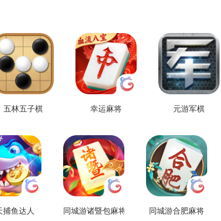
五林五子棋
幸运麻将
元游军棋
天捕鱼达人
同城游诸暨包麻将
同城游合肥麻将