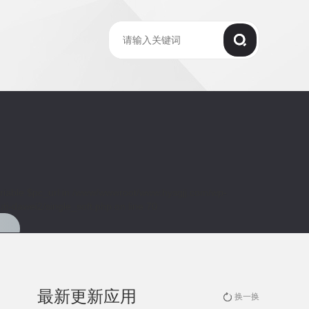
riable $pc_url in
/www/wwwroot/www.hysgjj.com/wp-
ti-dawei2/single_soft.php
on line
70
最新更新应用
换一换