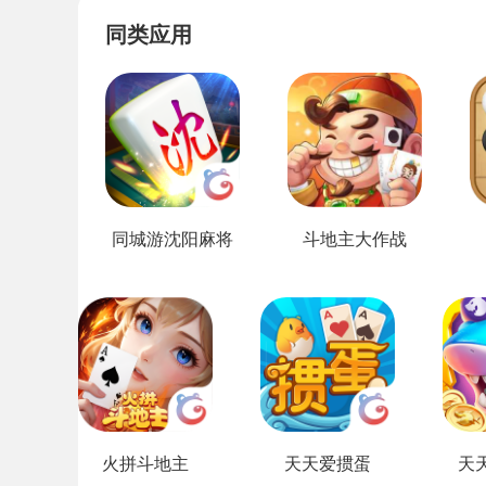
同类应用
同城游沈阳麻将
斗地主大作战
火拼斗地主
天天爱掼蛋
天