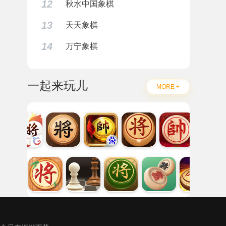
12
秋水中国象棋
13
天天象棋
14
万宁象棋
一起来玩儿
MORE +