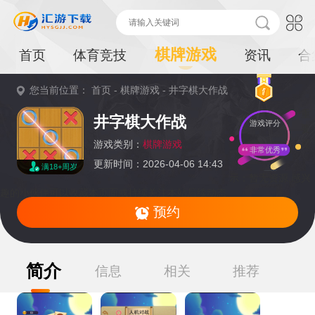
棋牌游戏
首页
体育竞技
资讯
合
您当前位置：
首页
-
棋牌游戏
-
井字棋大作战
重
井字棋大作战
游戏评分
要
提
游戏类别：
棋牌游戏
非常优秀
更新时间：2026-04-06 14:43
满18+周岁
示：
暂无资源,感兴
趣的小伙伴可以收藏本页面或持续关注本站后续动态
预约
简介
信息
相关
推荐