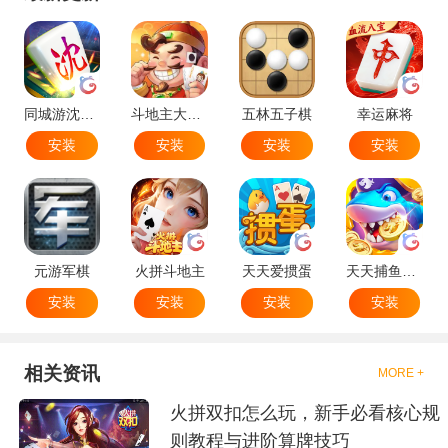
同城游沈阳麻将
斗地主大作战
五林五子棋
幸运麻将
安装
安装
安装
安装
元游军棋
火拼斗地主
天天爱掼蛋
天天捕鱼达人
安装
安装
安装
安装
相关资讯
MORE +
火拼双扣怎么玩，新手必看核心规
则教程与进阶算牌技巧