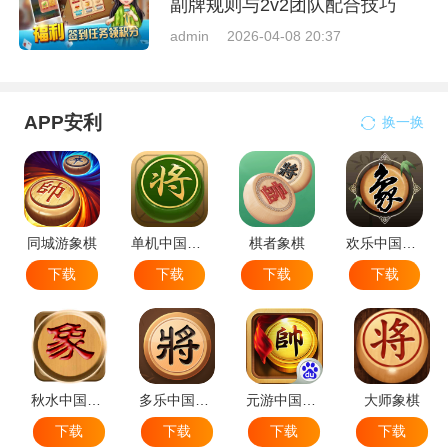
副牌规则与2v2团队配合技巧
admin
2026-04-08 20:37
APP安利
换一换
同城游象棋
单机中国象棋
棋者象棋
欢乐中国象棋
下载
下载
下载
下载
秋水中国象棋
多乐中国象棋
元游中国象棋
大师象棋
下载
下载
下载
下载