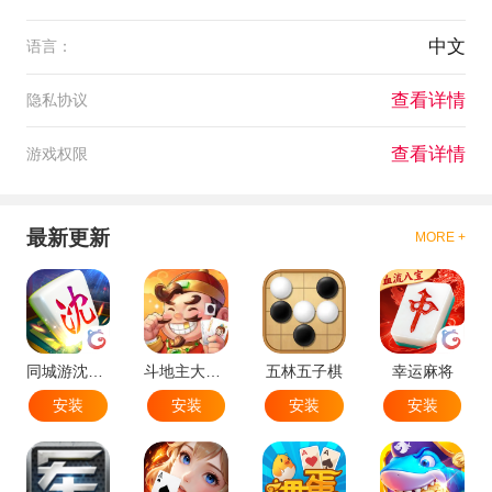
中文
语言：
查看详情
隐私协议
查看详情
游戏权限
最新更新
MORE +
同城游沈阳麻将
斗地主大作战
五林五子棋
幸运麻将
安装
安装
安装
安装