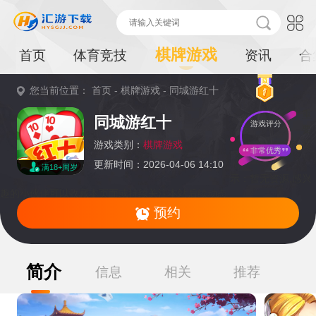
棋牌游戏
首页
体育竞技
资讯
合
您当前位置：
首页
-
棋牌游戏
-
同城游红十
重
同城游红十
游戏评分
要
提
游戏类别：
棋牌游戏
非常优秀
更新时间：2026-04-06 14:10
满18+周岁
示：
暂无资源,感兴
趣的小伙伴可以收藏本页面或持续关注本站后续动态
预约
简介
信息
相关
推荐