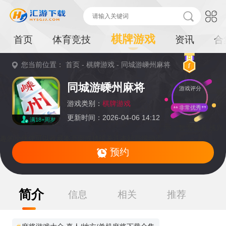
棋牌游戏
首页
体育竞技
资讯
合
您当前位置：
首页
-
棋牌游戏
-
同城游嵊州麻将
重
同城游嵊州麻将
游戏评分
要
提
游戏类别：
棋牌游戏
非常优秀
更新时间：2026-04-06 14:12
满18+周岁
示：
暂无资源,感兴
趣的小伙伴可以收藏本页面或持续关注本站后续动态
预约
简介
信息
相关
推荐