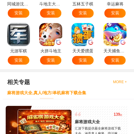
同城游沈阳麻将
斗地主大作战
五林五子棋
幸运麻将
安装
安装
安装
安装
元游军棋
火拼斗地主
天天爱掼蛋
天天捕鱼达人
安装
安装
安装
安装
相关专题
MORE +
麻将游戏大全,真人/地方/单机麻将下载合集
139
款
麻将游戏大全
汇游下载提供最全麻将游戏下载
大全，涵盖真人麻将、四川麻