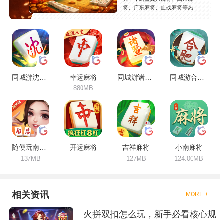
将、广东麻将、血战麻将等热门
玩法，精选高人气麻将游戏，支
持安卓苹果免费下载，玩法丰
富，安全稳定，持续更新。
同城游沈阳麻将
幸运麻将
同城游诸暨包麻将
同城游合肥麻将
880MB
随便玩南昌麻将
开运麻将
吉祥麻将
小南麻将
137MB
127MB
124.00MB
相关资讯
MORE +
火拼双扣怎么玩，新手必看核心规