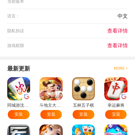
当前版本
中文
语言：
查看详情
隐私协议
查看详情
游戏权限
最新更新
MORE +
同城游沈阳麻将
斗地主大作战
五林五子棋
幸运麻将
安装
安装
安装
安装