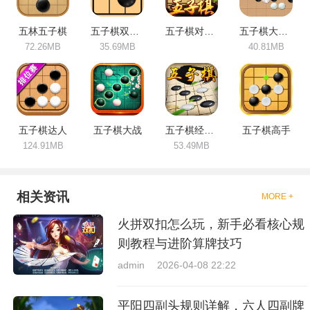
新。
五林五子棋
五子棋双人经典
五子棋对弈版
五子棋大作战
72.26MB
35.69MB
40.81MB
五子棋达人
五子棋大战
五子棋经典版
五子棋高手
124.91MB
53.49MB
相关资讯
MORE +
火拼双扣怎么玩，新手必看核心规
则教程与进阶算牌技巧
admin
2026-04-08 22:22
平阳四副头规则详解，六人四副牌