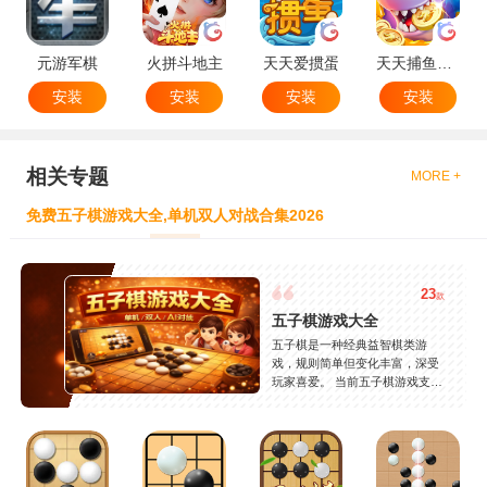
元游军棋
火拼斗地主
天天爱掼蛋
天天捕鱼达人
安装
安装
安装
安装
相关专题
MORE +
免费五子棋游戏大全,单机双人对战合集2026
23
款
五子棋游戏大全
五子棋是一种经典益智棋类游
戏，规则简单但变化丰富，深受
玩家喜爱。 当前五子棋游戏支持
单机模式、双人对战及AI挑战等
玩法，既可以休闲娱乐，也能锻
炼思维能力。 本专题提供最新五
子棋游戏下载资源，支持安卓和
苹果设备，安全稳定，持续更