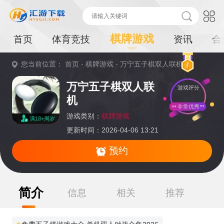
棋牌游戏
首页
体育竞技
资讯
合
您当前位置：
首页
-
棋牌游戏
-
万宁五子棋双人联机
重
万宁五子棋双人联
游戏评分
要
机
提
非常优秀
游戏类别：
棋牌游戏
满18+周岁
示：
暂无资源,感兴
更新时间：2026-04-06 13:21
趣的小伙伴可以收
藏本页面或持续关注本站后续动态
预约
简介
信息
相关
推荐