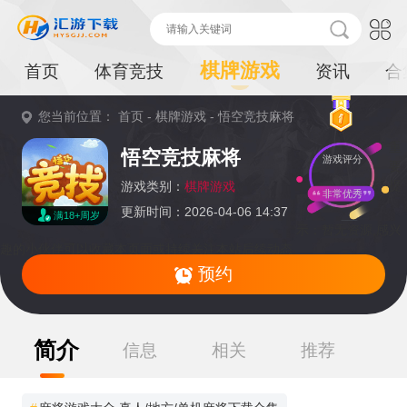
棋牌游戏
首页
体育竞技
资讯
合
您当前位置：
首页
-
棋牌游戏
-
悟空竞技麻将
重
悟空竞技麻将
游戏评分
要
提
游戏类别：
棋牌游戏
非常优秀
更新时间：2026-04-06 14:37
满18+周岁
示：
暂无资源,感兴
趣的小伙伴可以收藏本页面或持续关注本站后续动态
预约
简介
信息
相关
推荐