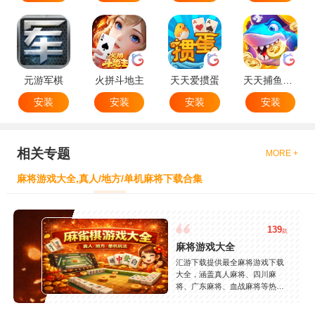
元游军棋
火拼斗地主
天天爱掼蛋
天天捕鱼达人
安装
安装
安装
安装
相关专题
MORE +
麻将游戏大全,真人/地方/单机麻将下载合集
139
款
麻将游戏大全
汇游下载提供最全麻将游戏下载
大全，涵盖真人麻将、四川麻
将、广东麻将、血战麻将等热门
玩法，精选高人气麻将游戏，支
持安卓苹果免费下载，玩法丰