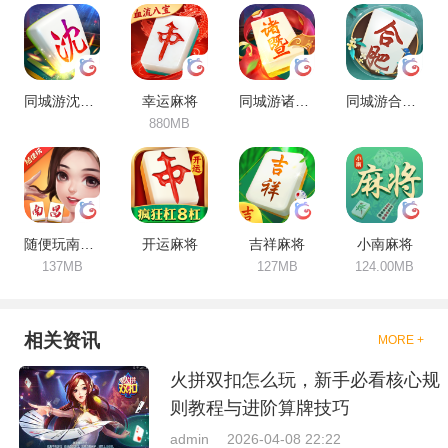
富，安全稳定，持续更新。
同城游沈阳麻将
幸运麻将
同城游诸暨包麻将
同城游合肥麻将
880MB
随便玩南昌麻将
开运麻将
吉祥麻将
小南麻将
137MB
127MB
124.00MB
相关资讯
MORE +
火拼双扣怎么玩，新手必看核心规
则教程与进阶算牌技巧
admin
2026-04-08 22:22