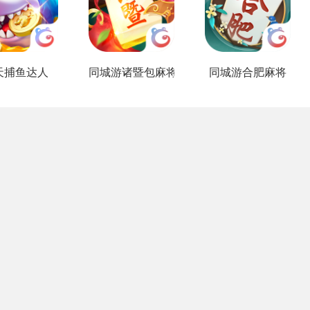
天捕鱼达人
同城游诸暨包麻将
同城游合肥麻将