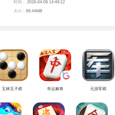
时间：
2026-04-06 14:49:12
大小：
89.44MB
五林五子棋
幸运麻将
元游军棋