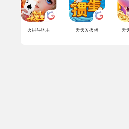
火拼斗地主
天天爱掼蛋
天