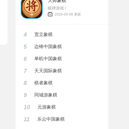
大师象棋
棋牌游戏 /
2026-04-06 更新
4
宽立象棋
5
边锋中国象棋
6
单机中国象棋
7
天天国际象棋
8
棋者象棋
9
同城游象棋
10
元游象棋
11
乐云中国象棋