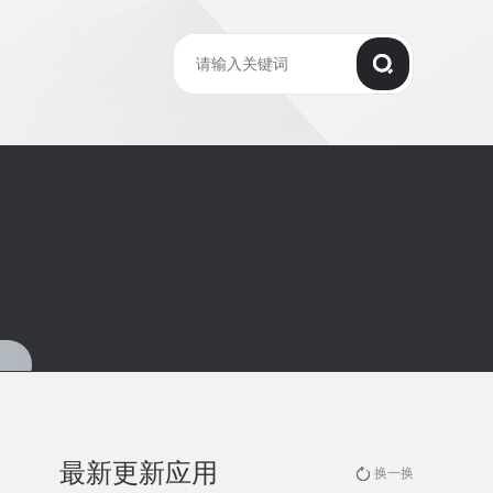
riable $pc_url in
/www/wwwroot/www.hysgjj.com/wp-
ti-dawei2/single_soft.php
on line
70
最新更新应用
换一换