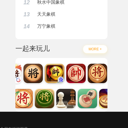
12
秋水中国象棋
13
天天象棋
14
万宁象棋
一起来玩儿
MORE +