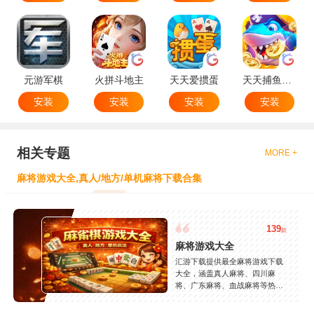
元游军棋
火拼斗地主
天天爱掼蛋
天天捕鱼达人
安装
安装
安装
安装
相关专题
MORE +
麻将游戏大全,真人/地方/单机麻将下载合集
139
款
麻将游戏大全
汇游下载提供最全麻将游戏下载
大全，涵盖真人麻将、四川麻
将、广东麻将、血战麻将等热门
玩法，精选高人气麻将游戏，支
持安卓苹果免费下载，玩法丰