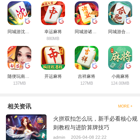
富，安全稳定，持续更新。
同城游沈阳麻将
幸运麻将
同城游诸暨包麻将
同城游合肥麻将
880MB
随便玩南昌麻将
开运麻将
吉祥麻将
小南麻将
137MB
127MB
124.00MB
相关资讯
MORE +
火拼双扣怎么玩，新手必看核心规
则教程与进阶算牌技巧
admin
2026-04-08 22:22