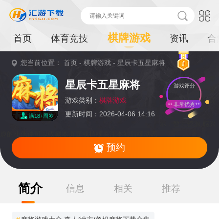
棋牌游戏
首页
体育竞技
资讯
合
您当前位置：
首页
-
棋牌游戏
-
星辰卡五星麻将
重
星辰卡五星麻将
游戏评分
要
提
游戏类别：
棋牌游戏
非常优秀
更新时间：2026-04-06 14:16
满18+周岁
示：
暂无资源,感兴
趣的小伙伴可以收藏本页面或持续关注本站后续动态
预约
简介
信息
相关
推荐