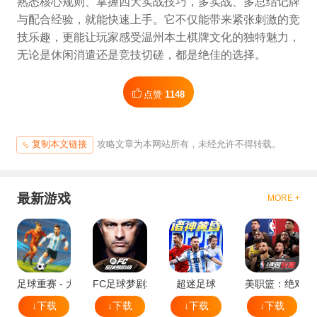
熟悉核心规则、掌握四大实战技巧，多实战、多总结记牌
与配合经验，就能快速上手。它不仅能带来紧张刺激的竞
技乐趣，更能让玩家感受温州本土棋牌文化的独特魅力，
无论是休闲消遣还是竞技切磋，都是绝佳的选择。
点赞
1148
攻略文章为本网站所有，未经允许不得转载。
复制本文链接
最新游戏
MORE +
足球重赛 - 大师联赛
FC足球梦剧场
超迷足球
美职篮：绝对巨
↓下载
↓下载
↓下载
↓下载