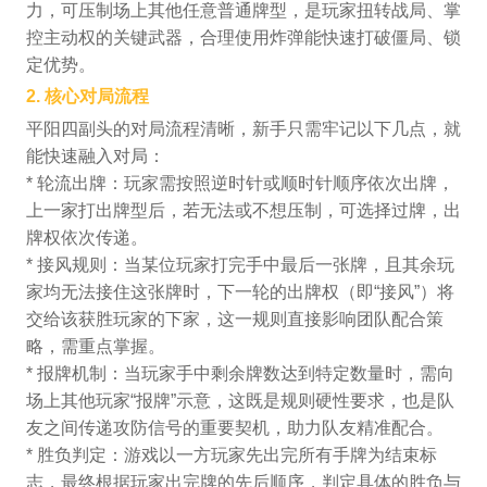
力，可压制场上其他任意普通牌型，是玩家扭转战局、掌
控主动权的关键武器，合理使用炸弹能快速打破僵局、锁
定优势。
2. 核心对局流程
平阳四副头的对局流程清晰，新手只需牢记以下几点，就
能快速融入对局：
* 轮流出牌：玩家需按照逆时针或顺时针顺序依次出牌，
上一家打出牌型后，若无法或不想压制，可选择过牌，出
牌权依次传递。
* 接风规则：当某位玩家打完手中最后一张牌，且其余玩
家均无法接住这张牌时，下一轮的出牌权（即“接风”）将
交给该获胜玩家的下家，这一规则直接影响团队配合策
略，需重点掌握。
* 报牌机制：当玩家手中剩余牌数达到特定数量时，需向
场上其他玩家“报牌”示意，这既是规则硬性要求，也是队
友之间传递攻防信号的重要契机，助力队友精准配合。
* 胜负判定：游戏以一方玩家先出完所有手牌为结束标
志，最终根据玩家出完牌的先后顺序，判定具体的胜负与