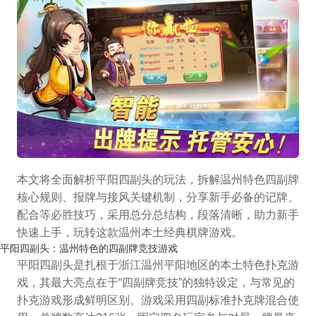
本文将全面解析平阳四副头的玩法，拆解温州特色四副牌
核心规则、报牌与接风关键机制，分享新手必备的记牌、
配合等必胜技巧，采用总分总结构，段落清晰，助力新手
快速上手，玩转这款温州本土经典棋牌游戏。
平阳四副头：温州特色的四副牌竞技游戏
平阳四副头是扎根于浙江温州平阳地区的本土特色扑克游
戏，其最大亮点在于“四副牌竞技”的独特设定，与常见的
扑克游戏形成鲜明区别。游戏采用四副标准扑克牌混合使