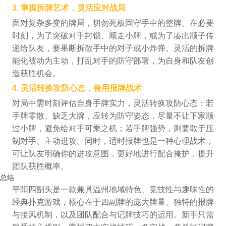
3. 掌握拆牌艺术，灵活应对战局
面对复杂多变的牌局，切勿死板固守手中的整牌。在必要
时刻，为了突破对手封锁、顺走小牌，或为了凑出顺子传
递给队友，要果断拆散手中的对子或小炸弹。灵活的拆牌
能化被动为主动，打乱对手的防守部署，为自身和队友创
造获胜机会。
4. 灵活转换攻防心态，善用报牌战术
对局中需时刻评估自身手牌实力，灵活转换攻防心态：若
手牌零散、缺乏大牌，应转为防守姿态，尽量不让下家顺
过小牌，避免给对手可乘之机；若手牌强势，则要敢于压
制对手、主动进攻。同时，适时报牌也是一种心理战术，
可让队友明确你的进攻意图，更好地进行配合掩护，提升
团队获胜概率。
总结
平阳四副头是一款兼具温州地域特色、竞技性与趣味性的
经典扑克游戏，核心在于四副牌的庞大牌量、独特的报牌
与接风机制，以及团队配合与记牌技巧的运用。新手只需