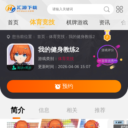
体育竞技
首页
棋牌游戏
资讯
合
您当前位置：
首页
-
体育竞技
-
我的健身教练2
重
我的健身教练2
游戏评分
要
提
游戏类别：
体育竞技
非常优秀
更新时间：2026-04-06 15:07
满18+周岁
示：
暂无资源,感兴
趣的小伙伴可以收藏本页面或持续关注本站后续动态
预约
简介
信息
相关
推荐