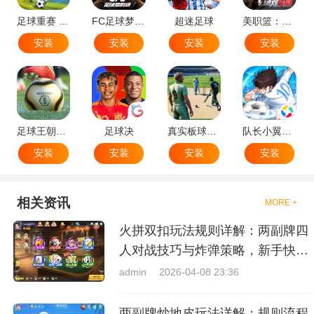
足球重赛 - 大师联赛
FC足球梦剧场
超迷足球
美职篮：绝对巨星
安装
安装
安装
安装
足球王朝：俱乐部经理 2025
足球决
真实板球：棒球游戏
队长小翼：王牌对决
安装
安装
安装
安装
相关资讯
MORE +
火拼双扣玩法规则详解：两副牌四
人对战技巧与炸弹策略，新手快速
上手指南
admin
2026-04-08 23:36
两副牌炒地皮玩法详解：规则流程