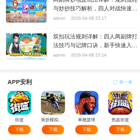
与炒抄技巧解析，四人对战快速入
门指南
admin
2026-04-08 23:17
双扣玩法规则详解：四人两副牌打
法技巧与记牌口诀，新手快速入门
指南
admin
2026-04-08 23:14
APP安利
换一换
街篮
骨折模拟器-极限滑板模拟器
单挑篮球
热血街篮
下载
下载
下载
下载