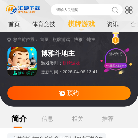
棋牌游戏
首页
体育竞技
资讯
合
您当前位置：
首页
-
棋牌游戏
-
博雅斗地主
重
博雅斗地主
游戏评分
要
提
游戏类别：
棋牌游戏
非常优秀
更新时间：2026-04-06 13:41
满18+周岁
示：
暂无资源,感兴
趣的小伙伴可以收藏本页面或持续关注本站后续动态
预约
简介
信息
相关
推荐