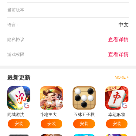
当前版本
中文
语言：
查看详情
隐私协议
查看详情
游戏权限
最新更新
MORE +
同城游沈阳麻将
斗地主大作战
五林五子棋
幸运麻将
安装
安装
安装
安装