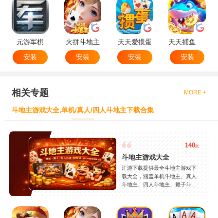
元游军棋
火拼斗地主
天天爱掼蛋
天天捕鱼达人
安装
安装
安装
安装
相关专题
MORE +
斗地主游戏大全,单机/真人/四人斗地主下载合集
140
款
斗地主游戏大全
汇游下载提供最全斗地主游戏下
载大全，涵盖单机斗地主、真人
斗地主、四人斗地主、赖子斗地
主等热门玩法，精选JJ斗地主、
欢乐斗地主、途游斗地主等精品
游戏，支持安卓苹果免费下载，
安全稳定，持续更新。