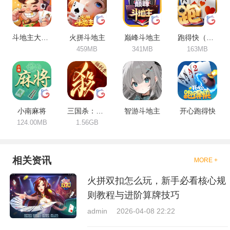
斗地主大作战
火拼斗地主
巅峰斗地主
跑得快（合集）
459MB
341MB
163MB
小南麻将
三国杀：一将成名
智游斗地主
开心跑得快
124.00MB
1.56GB
相关资讯
MORE +
火拼双扣怎么玩，新手必看核心规
则教程与进阶算牌技巧
admin
2026-04-08 22:22