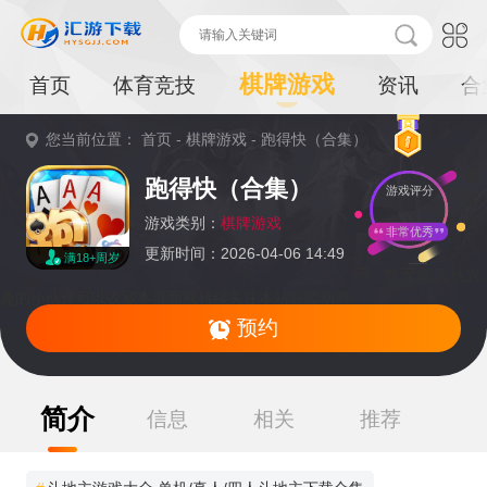
棋牌游戏
首页
体育竞技
资讯
合
您当前位置：
首页
-
棋牌游戏
-
跑得快（合集）
重
跑得快（合集）
游戏评分
要
提
游戏类别：
棋牌游戏
非常优秀
更新时间：2026-04-06 14:49
满18+周岁
示：
暂无资源,感兴
趣的小伙伴可以收藏本页面或持续关注本站后续动态
预约
简介
信息
相关
推荐