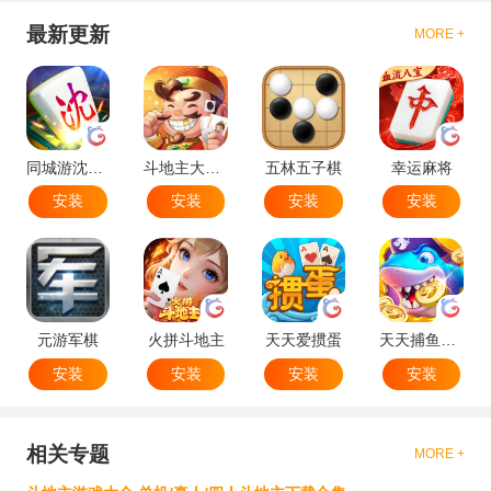
最新更新
MORE +
同城游沈阳麻将
斗地主大作战
五林五子棋
幸运麻将
安装
安装
安装
安装
元游军棋
火拼斗地主
天天爱掼蛋
天天捕鱼达人
安装
安装
安装
安装
相关专题
MORE +