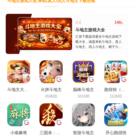
斗地主游戏大全,单机/真人/四人斗地主下载合集
140
款
斗地主游戏大全
汇游下载提供最全斗地主游戏下
载大全，涵盖单机斗地主、真人
斗地主、四人斗地主、赖子斗地
主等热门玩法，精选JJ斗地主、
欢乐斗地主、途游斗地主等精品
游戏，支持安卓苹果免费下载，
安全稳定，持续更新。
斗地主大作战
火拼斗地主
巅峰斗地主
跑得快（合集）
459MB
341MB
163MB
小南麻将
三国杀：一将成名
智游斗地主
开心跑得快