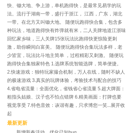
快、锄大地、争上游，单机跑得快，是最常见易学的玩
法。流行于湖南一带，盛行于浙江， 江西，广东，湖北
一带。在北方又叫锄大地。 随便玩跑得快合集，包含多
种玩法，地道跑得快有炸弹就有米，二人关牌地道江浙味
回忆家乡味，三人关牌15张玩法比跑得快更惊险更刺
激，助你瞬间白富美。 随便玩跑得快合集玩法多样，老
少皆宜，玩法比斗地主简单 ，过程精彩又刺激。 随便玩
跑得快合集独家特色 1.选牌系统智能选牌，简单便捷。
2.快速游戏：独特玩家撮合机制，万人在线，随时不缺人
的极速游戏 3.真实的玩牌体验，考验技术与配合的技巧
4.省电省流量：全面优化，省钱省心省流量 5.超大牌面：
粗指头姑娘、汉子也不怕点错牌 6.精美画面：打牌也要
视觉享受 7.特色音效：诙谐有趣，只求博您一笑...展开收
起
最新更新
新增新春活动，优化已知bug