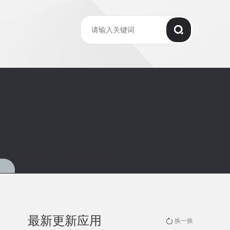
riable $pc_url in
/www/wwwroot/www.hysgjj.com/wp-
ti-dawei2/single_soft.php
on line
70
最新更新应用
换一换