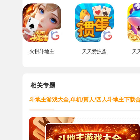
火拼斗地主
天天爱掼蛋
天
相关专题
斗地主游戏大全,单机/真人/四人斗地主下载