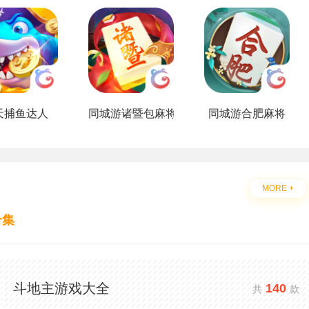
天捕鱼达人
同城游诸暨包麻将
同城游合肥麻将
MORE +
合集
斗地主游戏大全
140
共
款