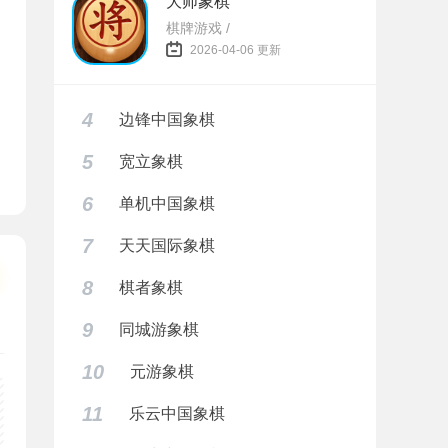
大师象棋
棋牌游戏 /
2026-04-06 更新
4
边锋中国象棋
5
宽立象棋
6
单机中国象棋
7
天天国际象棋
8
棋者象棋
9
同城游象棋
10
元游象棋
11
乐云中国象棋