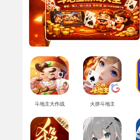
斗地主大作战
火拼斗地主