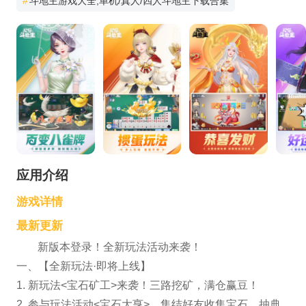
#
斗地主游戏大全,单机/真人/四人斗地主下载合集
应用介绍
游戏详情
最新更新
新版本登录！全新玩法活动来袭！
一、【全新玩法·即将上线】
1. 新玩法<宝石矿工>来袭！三路挖矿，满仓赢豆！
2. 参与玩法活动<宝石大亨>，集结好友收集宝石，抽典