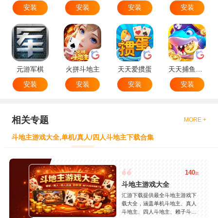
安装
安装
安装
安装
元游军棋
火拼斗地主
天天爱掼蛋
天天捕鱼达人
安装
安装
安装
安装
相关专题
MORE +
斗地主游戏大全,单机/真人/四人斗地主下载合集
140
款
斗地主游戏大全
汇游下载提供最全斗地主游戏下
载大全，涵盖单机斗地主、真人
斗地主、四人斗地主、赖子斗地