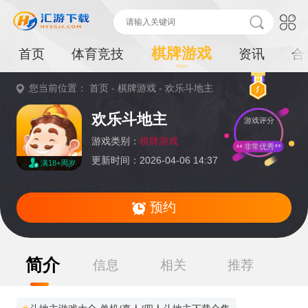
棋牌游戏
首页
体育竞技
资讯
合
您当前位置：
首页
-
棋牌游戏
-
欢乐斗地主
重
欢乐斗地主
游戏评分
要
提
游戏类别：
棋牌游戏
非常优秀
更新时间：2026-04-06 14:37
满18+周岁
示：
暂无资源,感兴
趣的小伙伴可以收藏本页面或持续关注本站后续动态
预约
简介
信息
相关
推荐