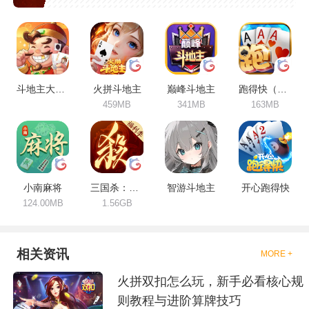
主等热门玩法，精选JJ斗地主、
欢乐斗地主、途游斗地主等精品
游戏，支持安卓苹果免费下载，
安全稳定，持续更新。
斗地主大作战
火拼斗地主
巅峰斗地主
跑得快（合集）
459MB
341MB
163MB
小南麻将
三国杀：一将成名
智游斗地主
开心跑得快
124.00MB
1.56GB
相关资讯
MORE +
火拼双扣怎么玩，新手必看核心规
则教程与进阶算牌技巧