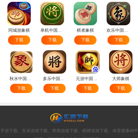
同城游象棋
单机中国象棋
棋者象棋
欢乐中国象棋
下载
下载
下载
下载
秋水中国象棋
多乐中国象棋
元游中国象棋
大师象棋
下载
下载
下载
下载
手游下载、安卓游戏下载、苹果游戏下载、棋牌游戏下载、体育赛事APP