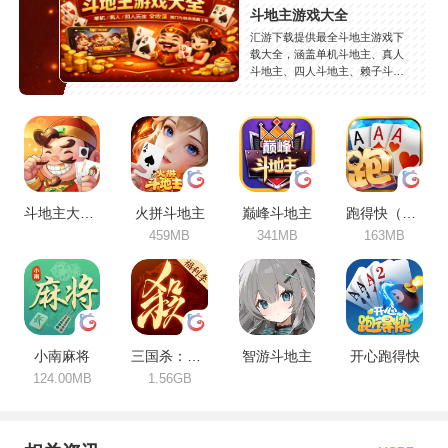
斗地主游戏大全
汇游下载提供最全斗地主游戏下
载大全，涵盖单机斗地主、真人
斗地主、四人斗地主、赖子斗地
主等热门玩法，精选JJ斗地主、
欢乐斗地主、途游斗地主等精品
游戏，支持安卓苹果免费下载，
安全稳定，持续更新。
斗地主大作战
火拼斗地主
巅峰斗地主
跑得快（合集）
459MB
341MB
163MB
小南麻将
三国杀：一将成名
智游斗地主
开心跑得快
124.00MB
1.56GB