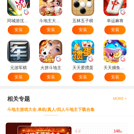
同城游沈阳麻将
斗地主大作战
五林五子棋
幸运麻将
安装
安装
安装
安装
元游军棋
火拼斗地主
天天爱掼蛋
天天捕鱼达人
安装
安装
安装
安装
相关专题
MORE +
斗地主游戏大全,单机/真人/四人斗地主下载合集
140
款