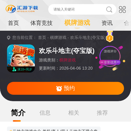
棋牌游戏
首页
体育竞技
资讯
合
您当前位置：
首页
-
棋牌游戏
-
欢乐斗地主(夺宝版)
重
欢乐斗地主(夺宝版)
游戏评分
要
提
游戏类别：
棋牌游戏
非常优秀
更新时间：2026-04-06 13:20
满18+周岁
示：
暂无资源,感兴
趣的小伙伴可以收藏本页面或持续关注本站后续动态
预约
简介
信息
相关
推荐