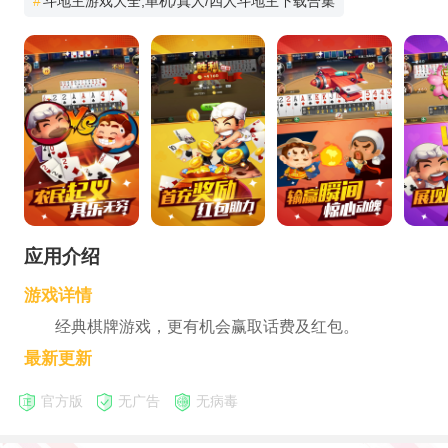
#
斗地主游戏大全,单机/真人/四人斗地主下载合集
应用介绍
游戏详情
经典棋牌游戏，更有机会赢取话费及红包。
最新更新
官方版
无广告
无病毒