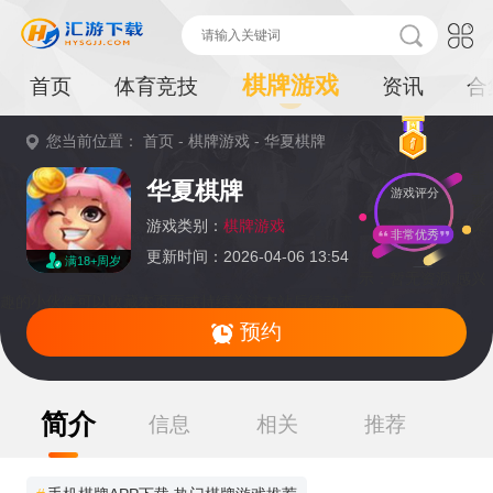
棋牌游戏
首页
体育竞技
资讯
合
您当前位置：
首页
-
棋牌游戏
-
华夏棋牌
重
华夏棋牌
游戏评分
要
提
游戏类别：
棋牌游戏
非常优秀
更新时间：2026-04-06 13:54
满18+周岁
示：
暂无资源,感兴
趣的小伙伴可以收藏本页面或持续关注本站后续动态
预约
简介
信息
相关
推荐