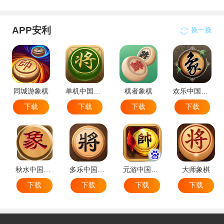
APP安利
换一换
同城游象棋
单机中国象棋
棋者象棋
欢乐中国象棋
下载
下载
下载
下载
秋水中国象棋
多乐中国象棋
元游中国象棋
大师象棋
下载
下载
下载
下载