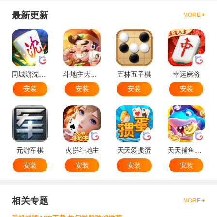
最新更新
MORE +
同城游沈阳麻将
斗地主大作战
五林五子棋
幸运麻将
安装
安装
安装
安装
元游军棋
火拼斗地主
天天爱掼蛋
天天捕鱼达人
安装
安装
安装
安装
相关专题
MORE +