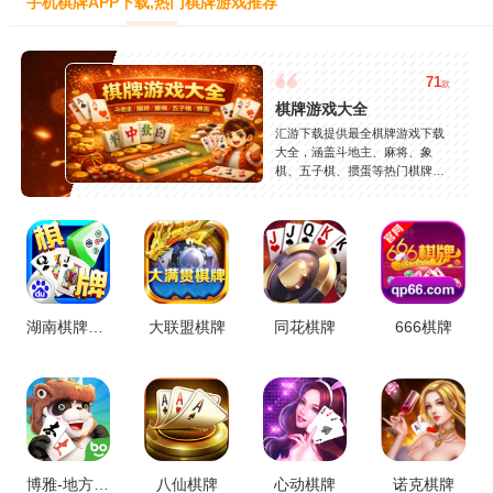
手机棋牌APP下载,热门棋牌游戏推荐
71
款
棋牌游戏大全
汇游下载提供最全棋牌游戏下载
大全，涵盖斗地主、麻将、象
棋、五子棋、掼蛋等热门棋牌玩
法，支持安卓苹果免费下载，安
全稳定，持续更新，轻松找到好
玩的手机棋牌游戏。
湖南棋牌合集
大联盟棋牌
同花棋牌
666棋牌
博雅-地方棋牌
八仙棋牌
心动棋牌
诺克棋牌