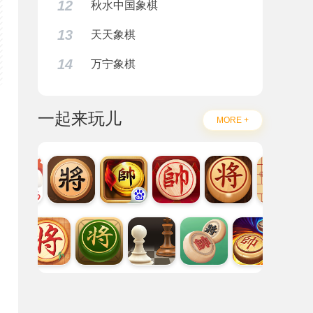
12
秋水中国象棋
13
天天象棋
14
万宁象棋
一起来玩儿
MORE +