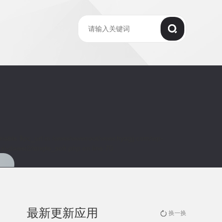
riable $pc_url in
/www/wwwroot/www.hysgjj.com/wp-
ti-dawei2/single_soft.php
on line
70
最新更新应用
换一换