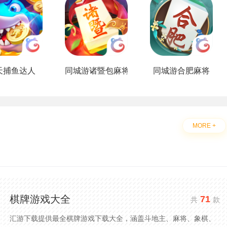
天捕鱼达人
同城游诸暨包麻将
同城游合肥麻将
MORE +
棋牌游戏大全
71
共
款
汇游下载提供最全棋牌游戏下载大全，涵盖斗地主、麻将、象棋、