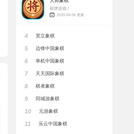
大师象棋
棋牌游戏 /
2026-04-06 更新
4
宽立象棋
5
边锋中国象棋
6
单机中国象棋
7
天天国际象棋
8
棋者象棋
9
同城游象棋
10
元游象棋
11
乐云中国象棋